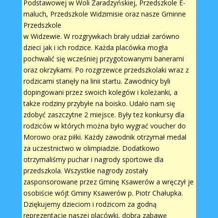
Podstawowej w Woli Zaradzyńskiej, Przedszkole E-
maluch, Przedszkole Widzimisie oraz nasze Gminne
Przedszkole
w Widzewie. W rozgrywkach brały udział zarówno
dzieci jak i ich rodzice. Każda placówka mogła
pochwalić się wcześniej przygotowanymi banerami
oraz okrzykami. Po rozgrzewce przedszkolaki wraz z
rodzicami stanęły na linii startu. Zawodnicy byli
dopingowani przez swoich kolegów i koleżanki, a
także rodziny przybyłe na boisko. Udało nam się
zdobyć zaszczytne 2 miejsce. Były tez konkursy dla
rodziców w których można było wygrać voucher do
Morowo oraz piłki. Każdy zawodnik otrzymał medal
za uczestnictwo w olimpiadzie. Dodatkowo
otrzymaliśmy puchar i nagrody sportowe dla
przedszkola. Wszystkie nagrody zostały
zasponsorowane przez Gminę Ksawerów a wręczył je
osobiście wójt Gminy Ksawerów p. Piotr Chałupka.
Dziękujemy dzieciom i rodzicom za godną
reprezentację naszej placówki, dobrą zabawę