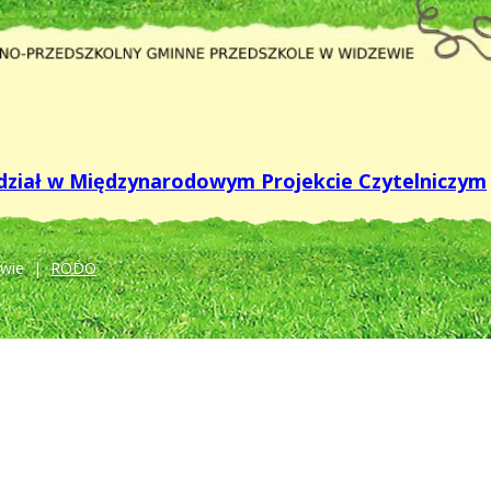
dział w Międzynarodowym Projekcie Czytelniczym
owie |
RODO