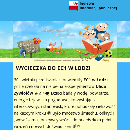
WYCIECZKA DO EC1 W ŁODZI
30 kwietnia przedszkolaki odwiedziły
EC1 w Łodzi
,
gdzie czekała na nie pełna eksperymentów
Ulica
Żywiołów
🔥💧⚡🌪️ Dzieci badały wodę, powietrze,
energię i zjawiska pogodowe, korzystając z
interaktywnych stanowisk, które pobudzały ciekawość
na każdym kroku 🤩 Było mnóstwo śmiechu, odkryć i
„wow!” – mali odkrywcy wrócili do przedszkola pełni
wrażeń i nowych doświadczeń 🌈💛