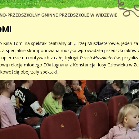
OMI
 do Kina Tomi na spektakl teatralny pt. „Trzej Muszkieterowie. Jeden 
i, a specjalnie skomponowana muzyka wprowadziła przedszkolaków w
opiera się na motywach z całej trylogii
Trzech Muszkieterów
, przybliż
wą relację młodego D’Artagnana z Konstancją, losy Człowieka w Żela
kowością obejrzały spektakl.