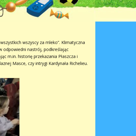
za wszystkich wszyscy za mleko”. Klimatyczna
 odpowiedni nastrój, podkreślając
ając m.in. historię przekazania Płaszcza i
znej Masce, czy intrygi Kardynała Richelieu.